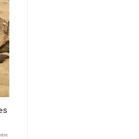
es
mère.