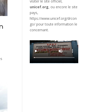
visiter le site officiel,
unicef.org
,
ou encore le site
pays,
https://www.unicef.org/drcon
go/
pour toute information le
en
concernant.
es