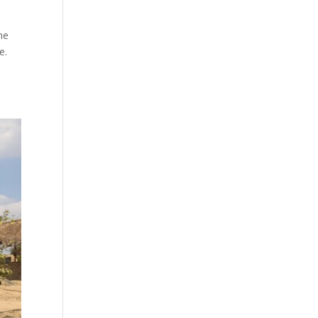
ne
re.