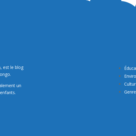
, est le blog
Éduca
Congo.
Envir
Cultu
galement un
Genre 
enfants.