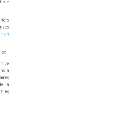
ui me
riers
rises
ir un
tion.
it ce
ins à
aires
de la
émies