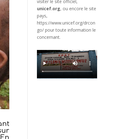
visiter le site officiel,
unicef.org
,
ou encore le site
pays,
https://www.unicef.org/drcon
go/
pour toute information le
concernant.
ant
sur
 En