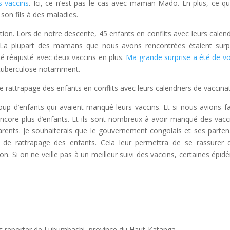
s vaccins
. Ici, ce n’est pas le cas avec maman Mado. En plus, ce q
 son fils à des maladies.
ion. Lors de notre descente, 45 enfants en conflits avec leurs calend
s. La plupart des mamans que nous avons rencontrées étaient surp
té réajusté avec deux vaccins en plus.
Ma grande surprise a été de vo
 tuberculose notamment.
de rattrapage des enfants en conflits avec leurs calendriers de vaccina
coup d’enfants qui avaient manqué leurs vaccins. Et si nous avions fa
ait encore plus d’enfants. Et ils sont nombreux à avoir manqué des vacc
arents. Je souhaiterais que le gouvernement congolais et ses parten
de rattrapage des enfants. Cela leur permettra de se rassurer 
on. Si on ne veille pas à un meilleur suivi des vaccins, certaines épid
t reporter de Lubumbashi, province du Haut-Katanga.