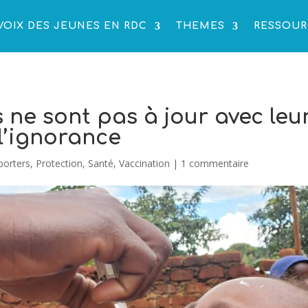
VOIX DES JEUNES EN RDC
THEMES
RESSOUR
ne sont pas à jour avec leu
l’ignorance
porters
,
Protection
,
Santé
,
Vaccination
|
1 commentaire