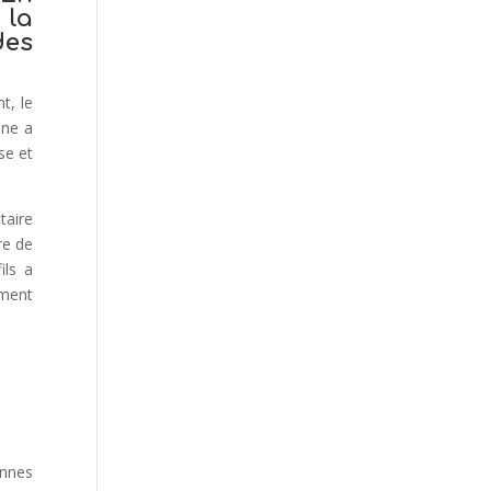
 la
des
nt, le
ine a
se et
taire
re de
ils a
ement
onnes