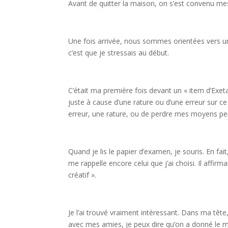
Avant de quitter la maison, on s’est convenu mes
Une fois arrivée, nous sommes orientées vers un 
c’est que je stressais au début.
C’était ma première fois devant un « item d’Exeta
juste à cause d’une rature ou d’une erreur sur ce
erreur, une rature, ou de perdre mes moyens pe
Quand je lis le papier d’examen, je souris. En fa
me rappelle encore celui que j’ai choisi. Il affi
créatif ».
Je l’ai trouvé vraiment intéressant. Dans ma tête,
avec mes amies, je peux dire qu’on a donné le 