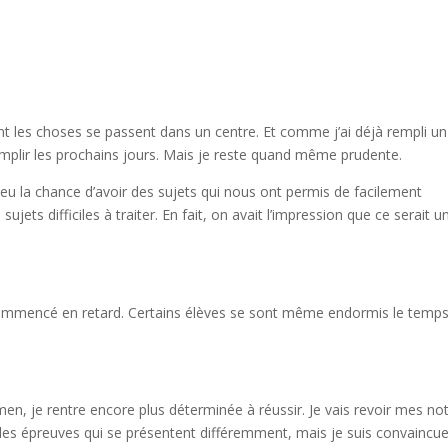
 les choses se passent dans un centre. Et comme j’ai déjà rempli un
emplir les prochains jours. Mais je reste quand même prudente.
eu la chance d’avoir des sujets qui nous ont permis de facilement
sujets difficiles à traiter. En fait, on avait l’impression que ce serait u
commencé en retard. Certains élèves se sont même endormis le temp
en, je rentre encore plus déterminée à réussir. Je vais revoir mes no
t des épreuves qui se présentent différemment, mais je suis convaincu