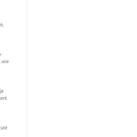
té,
e
e une
Je
ment
cuté