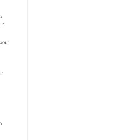
eu
me.
 pour
se
en