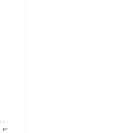
n
s
tes
e que