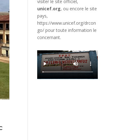
visiter le site officiel,
unicef.org
,
ou encore le site
pays,
https://www.unicef.org/drcon
go/
pour toute information le
concernant.
c