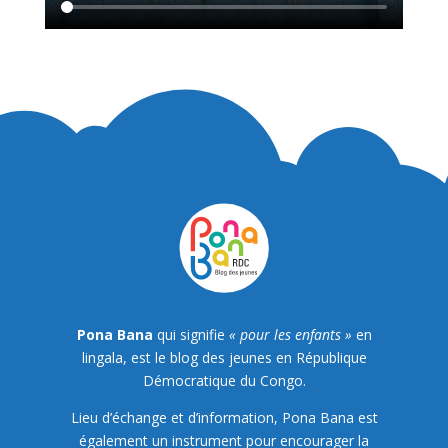
Pona Bana
qui signifie
« pour les enfants »
en
lingala, est le blog des jeunes en République
Démocratique du Congo.
Lieu d’échange et d’information, Pona Bana est
également un instrument pour encourager la