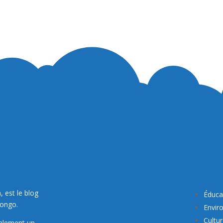
, est le blog
Éduca
Congo.
Envir
Cultu
galement un