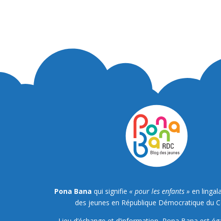
Pona Bana
qui signifie
« pour les enfants »
en lingala
des jeunes en République Démocratique du 
Lieu d’échange et d’information, Pona Bana est é