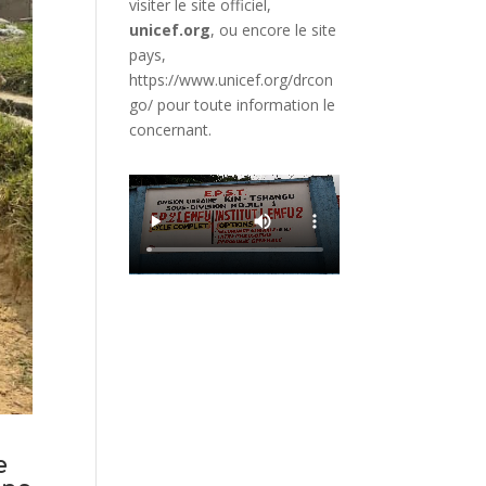
visiter le site officiel,
unicef.org
,
ou encore le site
pays,
https://www.unicef.org/drcon
go/
pour toute information le
concernant.
e