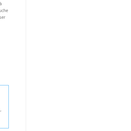
 à
ouche
ser
,