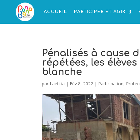
ACCUEIL
PARTICIPER ET AGIR
Pénalisés à cause d
répétées, les élève
blanche
par
Laetitia
|
Fév 8, 2022
|
Participation
,
Protec