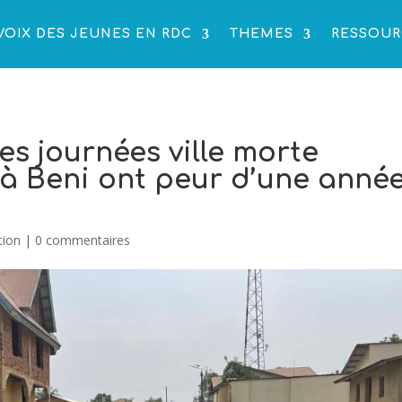
VOIX DES JEUNES EN RDC
THEMES
RESSOUR
es journées ville morte
s à Beni ont peur d’une anné
tion
|
0 commentaires