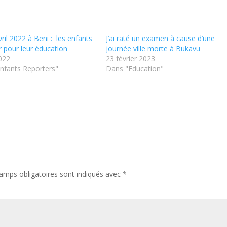
ril 2022 à Beni : les enfants
J’ai raté un examen à cause d’une
r pour leur éducation
journée ville morte à Bukavu
022
23 février 2023
nfants Reporters"
Dans "Education"
amps obligatoires sont indiqués avec
*