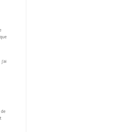
e
 que
j’ai
 de
t